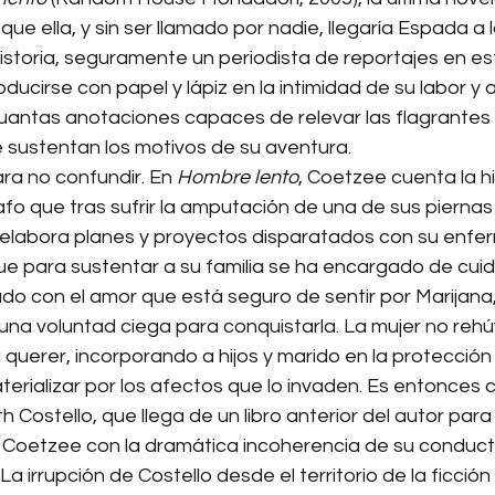
 que ella, y sin ser llamado por nadie, llegaría Espada a 
istoria, seguramente un periodista de reportajes en es
oducirse con papel y lápiz en la intimidad de su labor y al
uantas anotaciones capaces de relevar las flagrantes 
 sustentan los motivos de su aventura.
ra no confundir. En 
Hombre lento
, Coetzee cuenta la hi
fo que tras sufrir la amputación de una de sus piernas
, elabora planes y proyectos disparatados con su enfer
ue para sustentar a su familia se ha encargado de cuid
onado con el amor que está seguro de sentir por Marijana
na voluntad ciega para conquistarla. La mujer no rehú
 querer, incorporando a hijos y marido en la protecció
terializar por los afectos que lo invaden. Es entonces
h Costello, que llega de un libro anterior del autor para
Coetzee con la dramática incoherencia de su conduct
La irrupción de Costello desde el territorio de la ficció