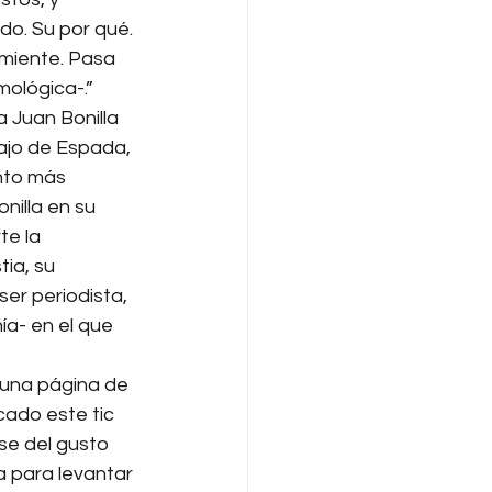
ado. Su por qué. 
 miente. Pasa 
ológica-.”
a Juan Bonilla 
bajo de Espada, 
nto más 
illa en su 
te la 
ia, su 
er periodista, 
a- en el que 
 una página de 
ado este tic 
se del gusto 
a para levantar 