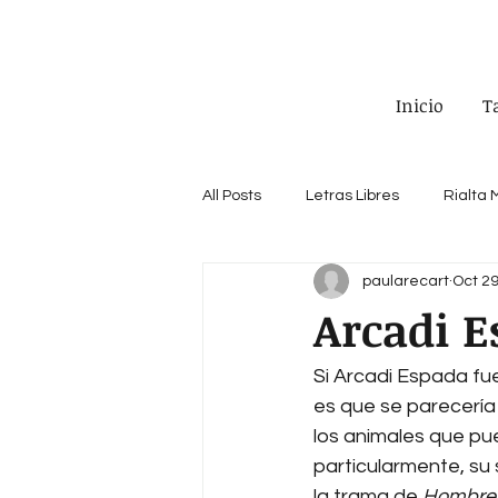
Inicio
T
All Posts
Letras Libres
Rialta
paularecart
Oct 29
Revista Santiago
The Clinic
Arcadi E
Si Arcadi Espada fue
es que se parecería
los animales que pue
particularmente, su 
la trama de 
Hombre 