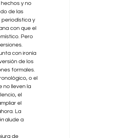
r hechos y no 
do de las 
periodística y 
cana con que el 
místico. Pero 
ersiones.
unta con ironía 
ersión de los 
nes formales. 
ronológico, o el 
 no lleven la 
encio, el 
pliar el 
ahora. La 
ón
 alude a 
jura de 