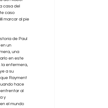
la casa del 
te caso 
lí marcar al pie 
storia de Paul 
 en un 
mera, una 
arlo en este 
, la enfermera, 
ye a su 
n que Rayment 
 cuando hace 
 enfrentar al 
a y 
n en el mundo 