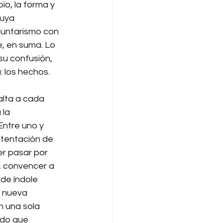
o, la forma y 
uya 
luntarismo con 
e, en suma. Lo 
u confusión, 
 los hechos. 
lta a cada 
la 
ntre uno y 
 tentación de 
er pasar por 
, convencer a 
 de índole 
a nueva 
n una sola 
ndo que 