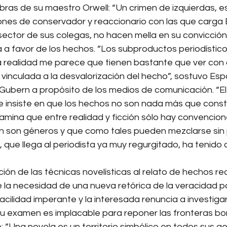
ras de su maestro Orwell: “Un crimen de izquierdas, es
ciones de conservador y reaccionario con las que carga
sector de sus colegas, no hacen mella en su convicción 
 a favor de los hechos. “Los subproductos periodístic
a realidad me parece que tienen bastante que ver con 
al vinculada a la desvalorización del hecho”, sostuvo Es
bern a propósito de los medios de comunicación. “El
insiste en que los hechos no son nada más que const
ctamina que entre realidad y ficción sólo hay convencion
ión son géneros y que como tales pueden mezclarse sin 
, que llega al periodista ya muy regurgitado, ha tenid
ación de las técnicas novelísticas al relato de hechos r
 la necesidad de una nueva retórica de la veracidad pa
cilidad imperante y la interesada renuncia a investigar
su examen es implacable para reponer las fronteras bor
 “Una novela es un territorio simbólico en todos sus ge