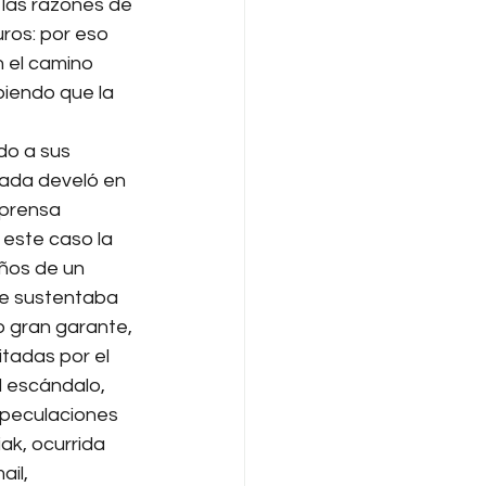
e las razones de 
ros: por eso 
 el camino 
iendo que la 
do a sus 
pada develó en 
 prensa 
 este caso la 
ños de un 
se sustentaba 
o gran garante, 
tadas por el 
l escándalo, 
speculaciones 
ak, ocurrida 
il, 