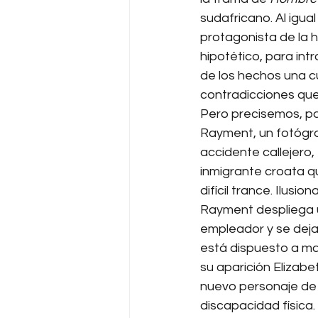
sudafricano. Al igual
protagonista de la h
hipotético, para intr
de los hechos una c
contradicciones que
Pero precisemos, pa
Rayment, un fotógra
accidente callejero
inmigrante croata q
difícil trance. Ilusi
Rayment despliega u
empleador y se deja
está dispuesto a ma
su aparición Elizabet
nuevo personaje de 
discapacidad física. 