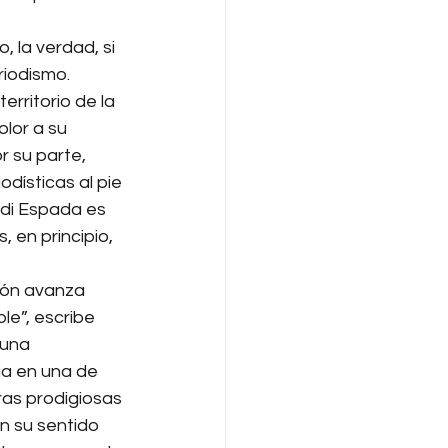
 la verdad, si 
iodismo. 
rritorio de la 
lor a su 
 su parte, 
dísticas al pie 
di Espada es 
 en principio, 
ión avanza 
e”, escribe 
una 
ia en una de 
ras prodigiosas 
n su sentido 