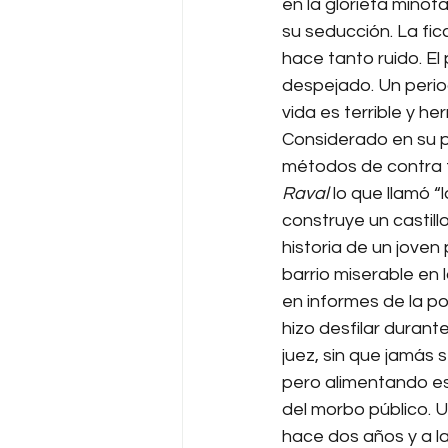
en la glorieta minotá
su seducción. La fic
hace tanto ruido. El
despejado. Un perio
vida es terrible y he
Considerado en su p
métodos de contra fi
Raval 
lo que llamó “
construye un castill
historia de un jove
barrio miserable en 
en informes de la po
hizo desfilar durant
juez, sin que jamás 
pero alimentando eso
del morbo público. U
hace dos años y a l