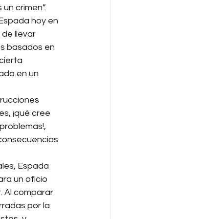
 un crimen”.
 Espada hoy en 
de llevar 
os basados en 
cierta 
pada en un 
 
rucciones 
es, ¡qué cree 
problemas!, 
o consecuencias 
eales, Espada 
ra un oficio 
. Al comparar 
radas por la 
stos, y 