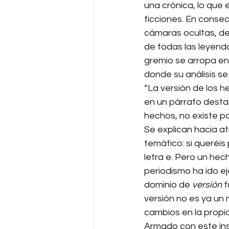
una crónica, lo que e
ficciones. En conse
cámaras ocultas, de 
de todas las leyenda
gremio se arropa en
donde su análisis se
“La versión de los h
en un párrafo destac
hechos, no existe p
Se explican hacia atr
temático: si queréis
letra e. Pero un hec
periodismo ha ido ej
dominio de 
versión
 
versión no es ya un
cambios en la propia
Armado con este ins