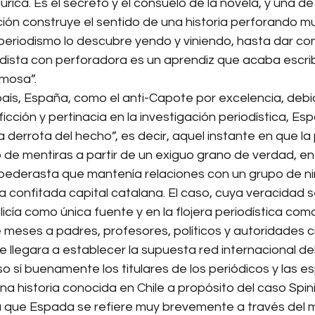
urica. Es el secreto y el consuelo de la novela, y una d
ción construye el sentido de una historia perforando mu
 periodismo lo descubre yendo y viniendo, hasta dar con
dista con perforadora es un aprendiz que acaba escrib
rmosa”.
aís, España, como el anti-Capote por excelencia, debi
cción y pertinacia en la investigación periodística, Es
la derrota del hecho”, es decir, aquel instante en que la
o de mentiras a partir de un exiguo grano de verdad, en
n pederasta que mantenía relaciones con un grupo de ni
la confitada capital catalana. El caso, cuya veracidad 
licía como única fuente y en la flojera periodística com
e meses a padres, profesores, políticos y autoridades ci
se llegara a establecer la supuesta red internacional de
 sí buenamente los titulares de los periódicos y las e
na historia conocida en Chile a propósito del caso Spini
a que Espada se refiere muy brevemente a través del ma