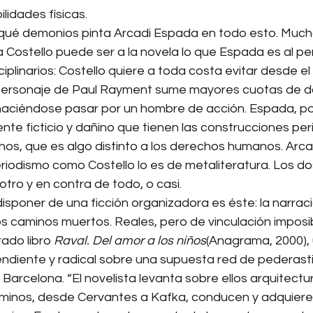
lidades físicas.
qué demonios pinta Arcadi Espada en todo esto. Mucho,
Costello puede ser a la novela lo que Espada es al per
linarios: Costello quiere a toda costa evitar desde el te
personaje de Paul Rayment sume mayores cuotas de do
ciéndose pasar por un hombre de acción. Espada, por
nte ficticio y dañino que tienen las construcciones perio
os, que es algo distinto a los derechos humanos. Arca
odismo como Costello lo es de metaliteratura. Los dos,
otro y en contra de todo, o casi.
isponer de una ficción organizadora es éste: la narrac
caminos muertos. Reales, pero de vinculación imposibl
ado libro 
Raval. Del amor a los niños
(Anagrama, 2000), 
endiente y radical sobre una supuesta red de pederast
Barcelona. “El novelista levanta sobre ellos arquitectu
 caminos, desde Cervantes a Kafka, conducen y adquiere