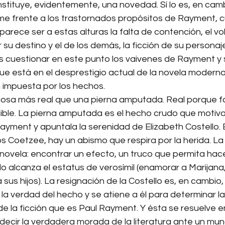
stituye, evidentemente, una novedad. Sí lo es, en cambi
me frente a los trastornados propósitos de Rayment, c
rece ser a estas alturas la falta de contención, el vo
su destino y el de los demás, la ficción de su personaj
s cuestionar en este punto los vaivenes de Rayment y s
e está en el desprestigio actual de la novela moderna:
n impuesta por los hechos.
cosa más real que una pierna amputada. Real porque fa
tuible. La pierna amputada es el hecho crudo que motiva 
yment y apuntala la serenidad de Elizabeth Costello. E
s Coetzee, hay un abismo que respira por la herida. La
 novela: encontrar un efecto, un truco que permita hac
o alcanza el estatus de verosímil (enamorar a Marijana
 sus hijos). La resignación de la Costello es, en cambio,
a la verdad del hecho y se atiene a él para determinar l
e la ficción que es Paul Rayment. Y ésta se resuelve e
s decir la verdadera morada de la literatura ante un mu