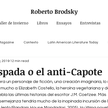
Roberto Brodsky
aller de Invierno
Libros
Ensayos
Entrevistas
 Magazine
Contexto
Latin American Literature Today
, 2019
12 min read
spada o el anti-Capote
ra un personaje de ficción, una creación imaginaria, l
 mucho a Elizabeth Costello, la heroína vegetariana y 
bla las últimas historias del escritor J.M. Coetzee. Más 
semejanza tendría mucho de la inopinada incursión de l
lento
 (Random House Mondadori, 2005), la última novel