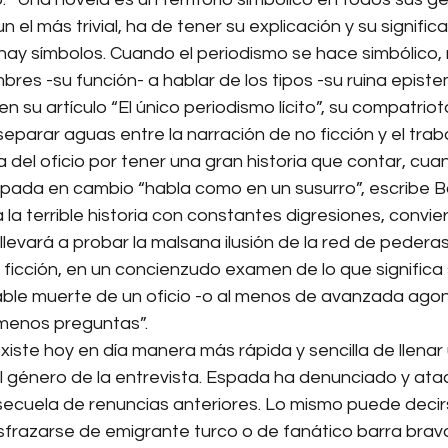
n el más trivial, ha de tener su explicación y su signific
 hay símbolos. Cuando el periodismo se hace simbólico,
bres -su función- a hablar de los tipos -su ruina epistem
en su artículo “El único periodismo lícito”, su compatriot
 separar aguas entre la narración de no ficción y el tra
 del oficio por tener una gran historia que contar, cua
pada en cambio “habla como en un susurro”, escribe Bon
la terrible historia con constantes digresiones, convier
llevará a probar la malsana ilusión de la red de pederast
ficción, en un concienzudo examen de lo que significa s
ble muerte de un oficio -o al menos de avanzada agoní
menos preguntas”.
iste hoy en día manera más rápida y sencilla de llenar
l género de la entrevista. Espada ha denunciado y atac
ecuela de renuncias anteriores. Lo mismo puede decir
isfrazarse de emigrante turco o de fanático barra brav