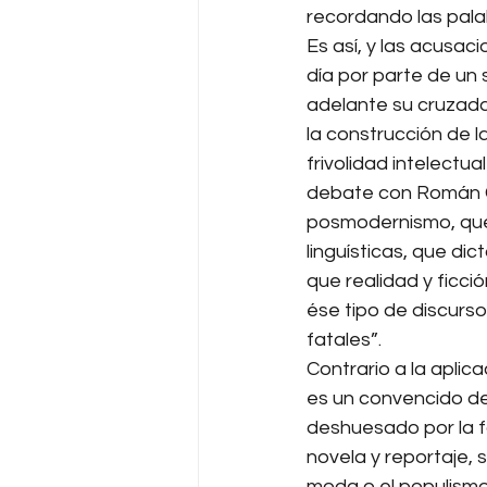
recordando las palab
Es así, y las acusa
día por parte de un 
adelante su cruzada
la construcción de l
frivolidad intelectu
debate con Román Gu
posmodernismo, que 
linguísticas, que di
que realidad y ficc
ése tipo de discurso
fatales”.
Contrario a la aplic
es un convencido de
deshuesado por la fa
novela y reportaje, 
moda o el populismo: