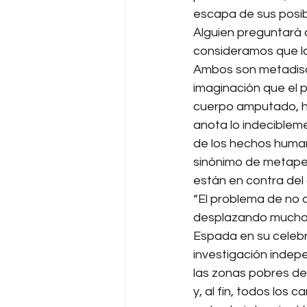
escapa de sus posibi
Alguien preguntará 
consideramos que la 
Ambos son metadiscip
imaginación que el 
cuerpo amputado, ha
anota lo indecibleme
de los hechos human
sinónimo de metaperi
están en contra del 
“El problema de no d
desplazando muchos 
Espada en su celebr
investigación indep
las zonas pobres de 
y, al fin, todos los