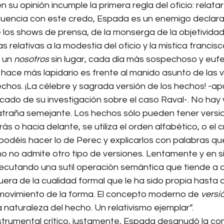
n su opinión incumple la primera regla del oficio: relata
cuencia con este credo, Espada es un enemigo declara
los shows de prensa, de la monserga de la objetividad 
s relativas a la modestia del oficio y la mística francis
 un 
nosotros
 sin lugar, cada día más sospechoso y eufe
 hace más lapidario es frente al manido asunto de las v
echos. ¡La célebre y sagrada versión de los hechos! -ap
ado de su investigación sobre el caso Raval-. No hay v
atraña semejante. Los hechos sólo pueden tener versio
ás o hacia delante, se utiliza el orden alfabético, o el c
 podéis hacer lo de Perec y explicarlos con palabras que
ho no admite otro tipo de versiones. Lentamente y en sil
ecutando una sutil operación semántica que tiende a am
fuera de la cualidad formal que le ha sido propia hasta 
 movimiento de la forma. El concepto moderno de 
versi
 naturaleza del hecho. Un relativismo ejemplar”.
trumental crítico, justamente, Espada desanudó la con