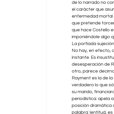
de lo narrado no con
el carácter que asu
enfermedad mortal pa
que pretende torcer 
que hace Costello e
imponiéndole algo qu
La porfiada sujeció
No hay, en efecto, 
instante. Es insusti
desesperación de Ra
otro, parece decirno
Rayment es la de la
verdadero lo que sól
su marido, financiara
periodística: apela 
posición dramática d
palabra: lentitud, e